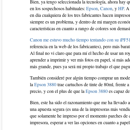
Bien, ya tengo seleccionada la tecnología, ahora hay 
en los sospechosos habituales:
Epson
,
Canon
, y
HP
. A
en día cualquiera de los tres fabricantes hacen impreso
siempre es un problema, y dentro de mi margen económ
características en cuanto a rango de colores son demas
Canon me estuvo mucho tiempo tentando con su iPF5
referencia en la web de los fabricantes), pero más bara
Al final no vi claro que para mí el hecho de usar un r
aprender a imprimir y ver mis fotos en papel, si más 
más grande, pues ya será mi propio trabajo el que pagu
También consideré por algún tiempo comprar un mod
la
Epson 3880
trae cartuchos de tinte de 80ml, frente a
precio, y con el plus de que la
Epson 3880
es capaz de
Bien, este ha sido el razonamiento que me ha llevado a
una apuesta segura (es una de la impresoras más vendi
que solamente he impreso por el momento parches de col
impresora, esperar a ver las opciones en cuanto a pap