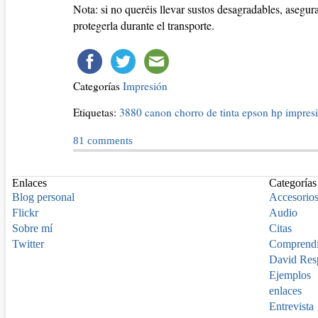
Nota: si no queréis llevar sustos desagradables, asegurar
protegerla durante el transporte.
Categorías
Impresión
Etiquetas:
3880
canon
chorro de tinta
epson
hp
impres
81
comments
Enlaces
Categorías
Blog personal
Accesorio
Flickr
Audio
Sobre mí
Citas
Twitter
Comprend
David Res
Ejemplos
enlaces
Entrevista