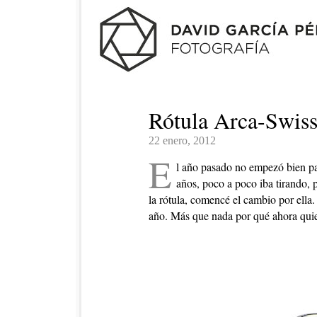
Rótula Arca-Swis
22 enero, 2012
E
l año pasado no empezó bien pa
años, poco a poco iba tirando, 
la rótula, comencé el cambio por ella
año. Más que nada por qué ahora quier