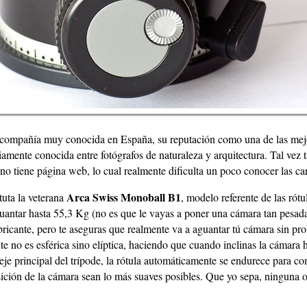
compañía muy conocida en España, su reputación como una de las mejor
iamente conocida entre fotógrafos de naturaleza y arquitectura. Tal vez 
o tiene página web, lo cual realmente dificulta un poco conocer las car
Arca Swiss Monoball B1
tuta la veterana
, modelo referente de las ró
antar hasta 55,3 Kg (no es que le vayas a poner una cámara tan pesad
bricante, pero te aseguras que realmente va a aguantar tú cámara sin pro
e no es esférica sino elíptica, haciendo que cuando inclinas la cámara ha
eje principal del trípode, la rótula automáticamente se endurece para co
sición de la cámara sean lo más suaves posibles. Que yo sepa, ninguna ot