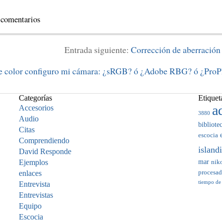
 comentarios
Entrada siguiente:
Corrección de aberració
de color configuro mi cámara: ¿sRGB? ó ¿Adobe RBG? ó ¿Pro
Categorías
Etiquet
a
Accesorios
3880
Audio
bibliote
Citas
escocia
Comprendiendo
island
David Responde
mar
Ejemplos
nik
enlaces
procesa
tiempo de
Entrevista
Entrevistas
Equipo
Escocia