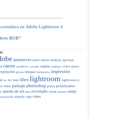
n cromática en Adobe Lightroom 4
Photo RGB?
as
dobe
amanecer
ansel adams
análisis
apertura
canon
ca
color
cataluña
epson
cantábrico
cascada
catálogo
impresión
exposición
heliopan
girona
histograma
lightroom
ia
libro
lee
lente
lightroom cc
iso
paisaje
photoshop
polarizador
on
nubes
playa
sony
revelado
puesta de sol
raw
rocas
do
sensor
trípode
video
viaje
 exposición