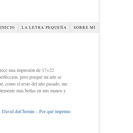
INICIO
LA LETRA PEQUEÑA
SOBRE MÍ
ofrece una impresión de 17×22
rfección, pero porqué mi arte se
ué, como el resto del año pasado, me
implemente más bellas en mis manos y
David duChemin – Por qué imprimo