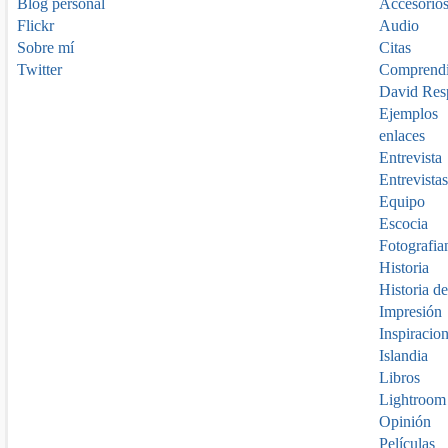
Blog personal
Accesorio
Flickr
Audio
Sobre mí
Citas
Twitter
Comprend
David Res
Ejemplos
enlaces
Entrevista
Entrevistas
Equipo
Escocia
Fotografia
Historia
Historia de
Impresión
Inspiracio
Islandia
Libros
Lightroom
Opinión
Películas