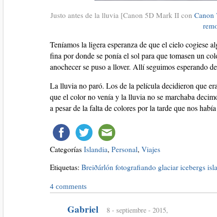
Justo antes de la lluvia [Canon 5D Mark II con
Canon 
rem
Teníamos la ligera esperanza de que el cielo cogiese al
fina por donde se ponía el sol para que tomasen un col
anochecer se puso a llover. Allí seguimos esperando deb
La lluvia no paró. Los de la película decidieron que er
que el color no venía y la lluvia no se marchaba decimo
a pesar de la falta de colores por la tarde que nos había
Categorías
Islandia
,
Personal
,
Viajes
Etiquetas:
Breiðárlón
fotografiando
glaciar
icebergs
isl
4
comments
Gabriel
8 - septiembre - 2015,