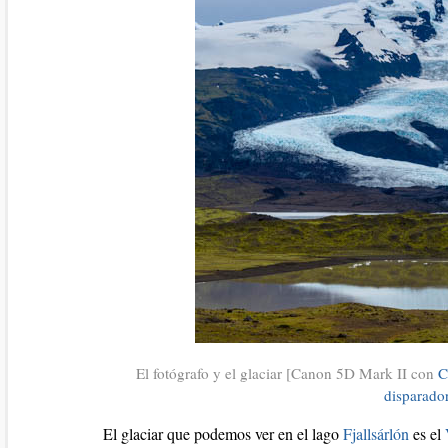
El fotógrafo y el glaciar [Canon 5D Mark II con
C
disparado
El glaciar que podemos ver en el lago
Fjallsárlón
es el