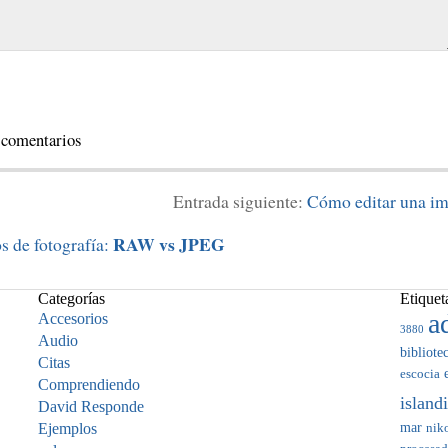
 comentarios
Entrada siguiente:
Cómo editar una i
RAW vs JPEG
s de fotografía:
Categorías
Etiquet
a
Accesorios
3880
Audio
bibliote
Citas
escocia
Comprendiendo
island
David Responde
mar
Ejemplos
nik