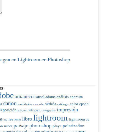
magen en Lightroom en Photoshop
as
dobe
amanecer
ansel adams
análisis
apertura
canon
ca
color
cataluña
epson
cantábrico
cascada
catálogo
impresión
exposición
heliopan
girona
histograma
lightroom
ia
libro
lee
lente
lightroom cc
iso
paisaje
photoshop
polarizador
on
nubes
playa
sony
revelado
puesta de sol