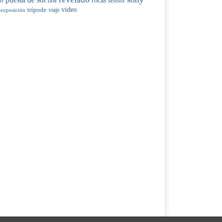
raw
rocas
do
sensor
trípode
video
viaje
 exposición