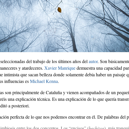
seleccionadas del trabajo de los últimos años del
autor
. Son básicamente
maneceres y atardeceres.
Xavier Manrique
demuestra una capacidad para 
e intimista que sacan belleza donde solamente debía haber un paisaje q
us influencias es
Michael Kenna
.
fías son principalmente de Cataluña y vienen acompañados de un pequeñ
éis una explicación técnica. Es una explicación de lo que quería transm
ditó a posteriori.
cación perfecta de lo que nos podemos encontrar en él. De palabras del 
 simbiosis entre los dos conceptos. Los “encisos” (
hechizos
), más tranqu