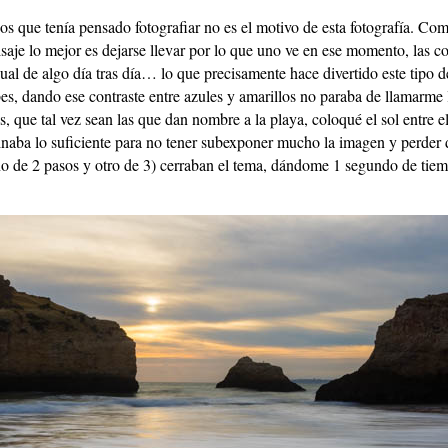
os que tenía pensado fotografiar no es el motivo de esta fotografía. C
aisaje lo mejor es dejarse llevar por lo que uno ve en ese momento, las 
al de algo día tras día… lo que precisamente hace divertido este tipo de
bes, dando ese contraste entre azules y amarillos no paraba de llamarm
, que tal vez sean las que dan nombre a la playa, coloqué el sol entre e
minaba lo suficiente para no tener subexponer mucho la imagen y perder 
uno de 2 pasos y otro de 3) cerraban el tema, dándome 1 segundo de ti