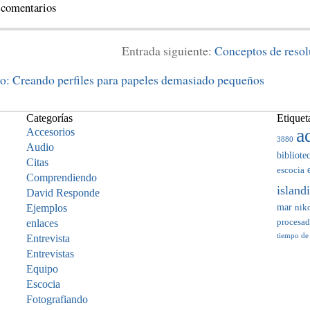
 comentarios
Entrada siguiente:
Conceptos de resol
: Creando perfiles para papeles demasiado pequeños
Categorías
Etiquet
a
Accesorios
3880
Audio
bibliote
Citas
escocia
Comprendiendo
island
David Responde
mar
Ejemplos
nik
enlaces
procesa
tiempo de
Entrevista
Entrevistas
Equipo
Escocia
Fotografiando