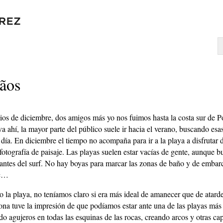
mãos
os de diciembre, dos amigos más yo nos fuimos hasta la costa sur de Po
a ahí, la mayor parte del público suele ir hacia el verano, buscando esa
día. En diciembre el tiempo no acompaña para ir a la playa a disfrutar de
 fotografía de paisaje. Las playas suelen estar vacías de gente, aunque b
mantes del surf. No hay boyas para marcar las zonas de baño y de emba
tc…
 la playa, no teníamos claro si era más ideal de amanecer que de atardece
na tuve la impresión de que podíamos estar ante una de las playas más 
o agujeros en todas las esquinas de las rocas, creando arcos y otras ca