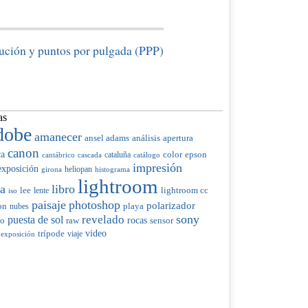
ución y puntos por pulgada (PPP)
as
dobe
amanecer
ansel adams
análisis
apertura
canon
ca
color
cataluña
epson
cantábrico
cascada
catálogo
impresión
exposición
heliopan
girona
histograma
lightroom
ia
libro
lee
lente
lightroom cc
iso
paisaje
photoshop
polarizador
on
nubes
playa
sony
revelado
puesta de sol
raw
rocas
do
sensor
trípode
video
viaje
 exposición