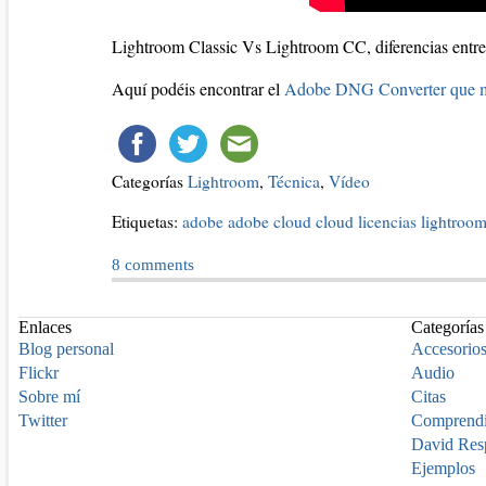
Lightroom Classic Vs Lightroom CC, diferencias entr
Aquí podéis encontrar el
Adobe DNG Converter que 
Categorías
Lightroom
,
Técnica
,
Vídeo
Etiquetas:
adobe
adobe cloud
cloud
licencias
lightroo
8
comments
Enlaces
Categorías
Blog personal
Accesorio
Flickr
Audio
Sobre mí
Citas
Twitter
Comprend
David Res
Ejemplos