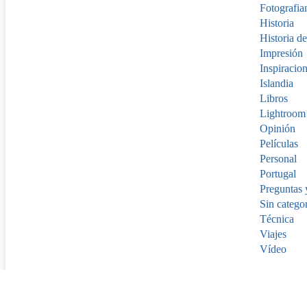
Fotografia
Historia
Historia de
Impresión
Inspiracio
Islandia
Libros
Lightroom
Opinión
Películas
Personal
Portugal
Preguntas 
Sin catego
Técnica
Viajes
Vídeo