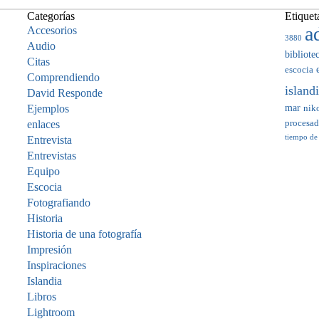
Categorías
Etiquet
a
Accesorios
3880
Audio
bibliote
Citas
escocia
Comprendiendo
island
David Responde
mar
Ejemplos
nik
enlaces
procesa
tiempo de
Entrevista
Entrevistas
Equipo
Escocia
Fotografiando
Historia
Historia de una fotografía
Impresión
Inspiraciones
Islandia
Libros
Lightroom