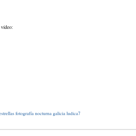
 vídeo:
estrellas
fotografía nocturna
galicia
ludica7