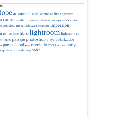
as
dobe
amanecer
ansel adams
análisis
apertura
canon
ca
color
cataluña
epson
cantábrico
cascada
catálogo
impresión
exposición
heliopan
girona
histograma
lightroom
ia
libro
lee
lente
lightroom cc
iso
paisaje
photoshop
polarizador
on
nubes
playa
sony
revelado
puesta de sol
raw
rocas
do
sensor
trípode
video
viaje
 exposición