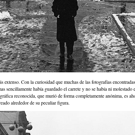
ás extenso. Con la curiosidad que muchas de las fotografías encontrada
as sencillamente había guardado el carrete y no se había ni molestado e
ográfica reconocida, que murió de forma completamente anónima, es ahor
ado alrededor de su peculiar figura.