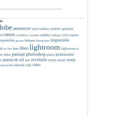
as
dobe
amanecer
ansel adams
análisis
apertura
canon
ca
color
cataluña
epson
cantábrico
cascada
catálogo
impresión
exposición
heliopan
girona
histograma
lightroom
ia
libro
lee
lente
lightroom cc
iso
paisaje
photoshop
polarizador
on
nubes
playa
sony
revelado
puesta de sol
raw
rocas
do
sensor
trípode
video
viaje
 exposición