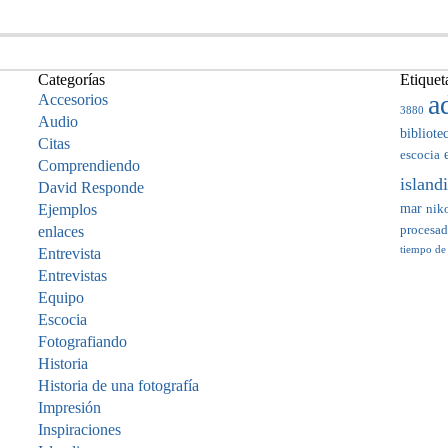
Categorías
Etiquet
a
Accesorios
3880
Audio
bibliote
Citas
escocia
Comprendiendo
island
David Responde
mar
Ejemplos
nik
enlaces
procesa
tiempo de
Entrevista
Entrevistas
Equipo
Escocia
Fotografiando
Historia
Historia de una fotografía
Impresión
Inspiraciones