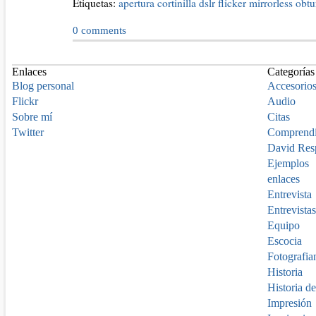
Etiquetas:
apertura
cortinilla
dslr
flicker
mirrorless
obtu
0
comments
Enlaces
Categorías
Blog personal
Accesorio
Flickr
Audio
Sobre mí
Citas
Twitter
Comprend
David Res
Ejemplos
enlaces
Entrevista
Entrevistas
Equipo
Escocia
Fotografia
Historia
Historia de
Impresión