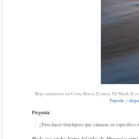
Rojo amanecer en Costa Brava [Canon 5D Mark II c
Trípode
y
disp
Pregunta:
¿Para hacer timelapses que cámaras en especifico 
Dado que estaba dentro del vídeo de diferencias entre