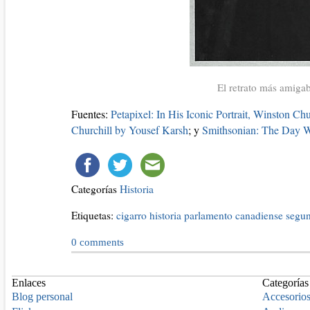
El retrato más amiga
Fuentes:
Petapixel: In His Iconic Portrait, Winston Ch
Churchill by Yousef Karsh
; y
Smithsonian: The Day Wi
Categorías
Historia
Etiquetas:
cigarro
historia
parlamento canadiense
segun
0
comments
Enlaces
Categorías
Blog personal
Accesorio