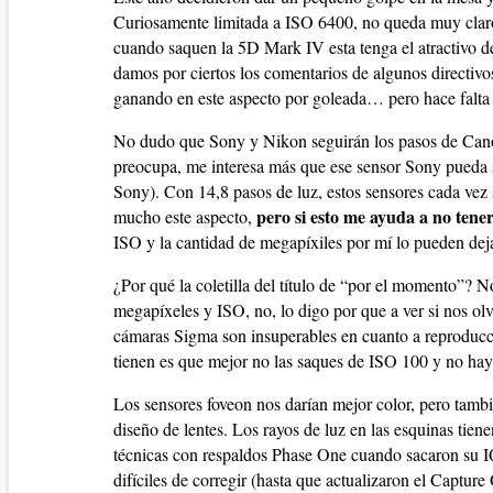
Curiosamente limitada a ISO 6400, no queda muy claro 
cuando saquen la 5D Mark IV esta tenga el atractivo de
damos por ciertos los comentarios de algunos directivo
ganando en este aspecto por goleada… pero hace falta 
No dudo que Sony y Nikon seguirán los pasos de Cano
preocupa, me interesa más que ese sensor Sony pueda su
Sony). Con 14,8 pasos de luz, estos sensores cada ve
pero si esto me ayuda a no tene
mucho este aspecto,
ISO y la cantidad de megapíxiles por mí lo pueden deja
¿Por qué la coletilla del título de “por el momento”? N
megapíxeles y ISO, no, lo digo por que a ver si nos o
cámaras Sigma son insuperables en cuanto a reproducci
tienen es que mejor no las saques de ISO 100 y no hay
Los sensores foveon nos darían mejor color, pero tam
diseño de lentes. Los rayos de luz en las esquinas tie
técnicas con respaldos Phase One cuando sacaron su I
difíciles de corregir (hasta que actualizaron el Captu