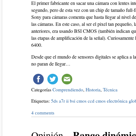
El primer fabricante en sacar una cámara con lentes 
segundo, pero de esta vez con un chip de tamaño full
Sony para cámaras comenta que hasta llegar al nivel d
las cámaras. En este caso, al ser el pixel tan pequeño
anteriores, era usando BSI CMOS (también indican que
las etapas de amplificación de la señal). Curiosament
6400.
Desde que el mundo de sensores digitales se aplica a l
no paran de llegar…
Categorías
Comprendiendo
,
Historia
,
Técnica
Etiquetas:
5ds
a7r ii
bsi cmos
ccd
cmos
electrónica
glo
4
comments
Rango dinámic
Opinión –