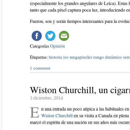
(especialmente los grandes angulares de Leica). Estas l
tanto que cada píxel captura poca luz, introduciendo en
Fueron, son y serán tiempos interesantes para la evol
Categorías
Opinión
Etiquetas:
historia
iso
megapixeles
rango dinámico
sen
1
comment
Wiston Churchill, un cigar
3 diciembre, 2014
E
n una entrada un poco atípica a las habituales en 
Wiston Churchill
en su visita a Canada en plena
marcó el espíritu de una nación en sus años más oscur