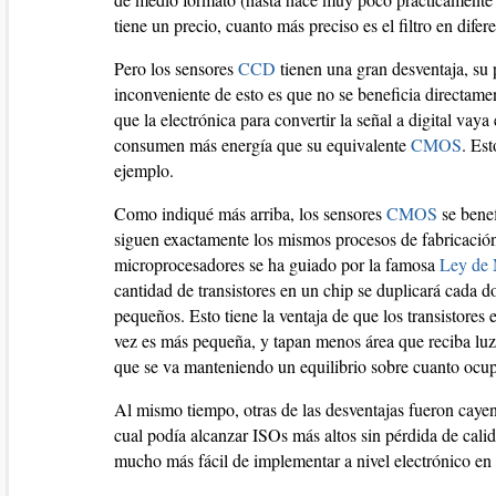
tiene un precio, cuanto más preciso es el filtro en dife
Pero los sensores
CCD
tienen una gran desventaja, su 
inconveniente de esto es que no se beneficia directam
que la electrónica para convertir la señal a digital va
consumen más energía que su equivalente
CMOS
. Es
ejemplo.
Como indiqué más arriba, los sensores
CMOS
se benef
siguen exactamente los mismos procesos de fabricación 
microprocesadores se ha guiado por la famosa
Ley de
cantidad de transistores en un chip se duplicará cada d
pequeños. Esto tiene la ventaja de que los transistores
vez es más pequeña, y tapan menos área que reciba luz
que se va manteniendo un equilibrio sobre cuanto ocupa
Al mismo tiempo, otras de las desventajas fueron cay
cual podía alcanzar ISOs más altos sin pérdida de cal
mucho más fácil de implementar a nivel electrónico en