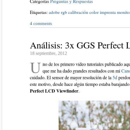
Categorías
Preguntas y Respuestas
Etiquetas:
adobe rgb
calibración
color
imprenta
monito
4
comments
Análisis: 3x GGS Perfect
18 septiembre, 2012
U
no de los primero vídeo tutoriales publicado aq
que me ha dado grandes resultados con mi
Can
cuidado. El sensor de mayor resolución de la
5d
perdon
este motivo, desde hace algún tiempo estaba barajando
Perfect LCD Viewfinder
.