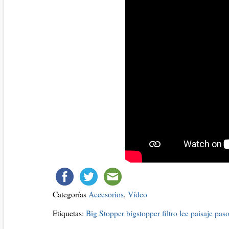
Categorías
Accesorios
,
Vídeo
Etiquetas:
Big Stopper
bigstopper
filtro
lee
paisaje
pas