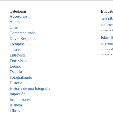
Categorías
Etiquet
a
Accesorios
3880
Audio
bibliote
Citas
escocia
Comprendiendo
island
David Responde
mar
Ejemplos
nik
enlaces
procesa
tiempo de
Entrevista
Entrevistas
Equipo
Escocia
Fotografiando
Historia
Historia de una fotografía
Impresión
Inspiraciones
Islandia
Libros