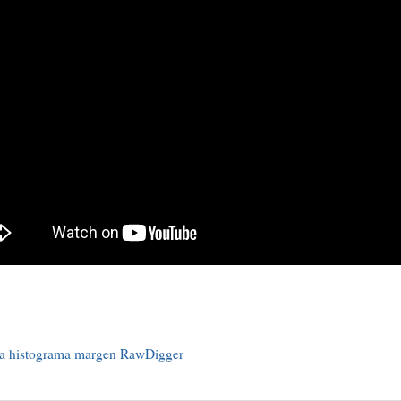
a
histograma
margen
RawDigger