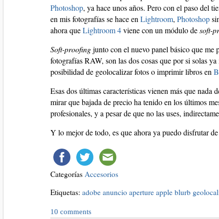
Photoshop
, ya hace unos años. Pero con el paso del t
en mis fotografías se hace en
Lightroom
,
Photoshop
si
ahora que
Lightroom 4
viene con un módulo de
soft-p
Soft-proofing
junto con el nuevo panel básico que me pa
fotografías RAW, son las dos cosas que por si solas ya
posibilidad de geolocalizar fotos o imprimir libros en
B
Esas dos últimas características vienen más que nada 
mirar que bajada de precio ha tenido en los últimos m
profesionales, y a pesar de que no las uses, indirectame
Y lo mejor de todo, es que ahora ya puedo disfrutar de
Categorías
Accesorios
Etiquetas:
adobe
anuncio
aperture
apple
blurb
geolocal
10
comments