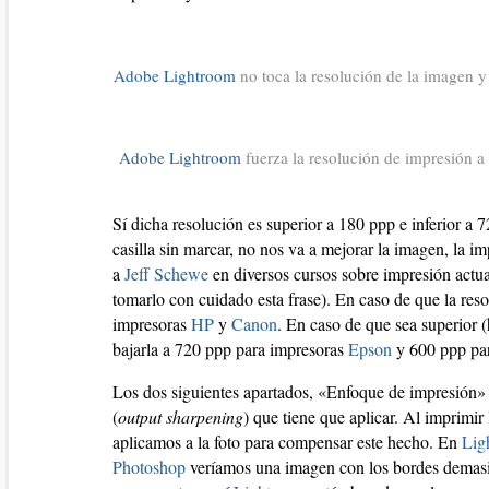
Adobe Lightroom
no toca la resolución de la imagen y
Adobe Lightroom
fuerza la resolución de impresión a
Sí dicha resolución es superior a 180 ppp e inferior a
casilla sin marcar, no nos va a mejorar la imagen, la 
a
Jeff Schewe
en diversos cursos sobre impresión actual
tomarlo con cuidado esta frase). En caso de que la res
impresoras
HP
y
Canon
. En caso de que sea superior 
bajarla a 720 ppp para impresoras
Epson
y 600 ppp pa
Los dos siguientes apartados, «Enfoque de impresión» 
(
output sharpening
) que tiene que aplicar. Al imprimir 
aplicamos a la foto para compensar este hecho. En
Lig
Photoshop
veríamos una imagen con los bordes demasiad