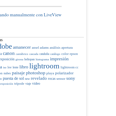
ando manualmente con LiveView
as
dobe
amanecer
ansel adams
análisis
apertura
canon
ca
color
cataluña
epson
cantábrico
cascada
catálogo
impresión
exposición
heliopan
girona
histograma
lightroom
ia
libro
lee
lente
lightroom cc
iso
paisaje
photoshop
polarizador
on
nubes
playa
sony
revelado
puesta de sol
raw
rocas
do
sensor
trípode
video
viaje
 exposición