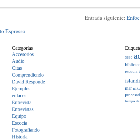
Entrada siguiente:
Enfoc
to Espresso
Categorías
Etiquet
a
Accesorios
3880
Audio
bibliote
Citas
escocia
Comprendiendo
island
David Responde
mar
Ejemplos
nik
enlaces
procesa
tiempo de
Entrevista
Entrevistas
Equipo
Escocia
Fotografiando
Historia