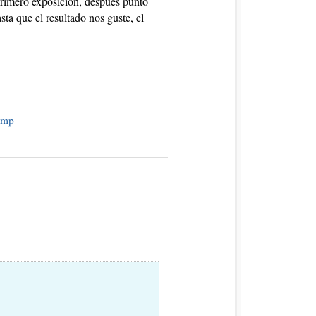
 primero exposición, después punto
ta que el resultado nos guste, el
xmp