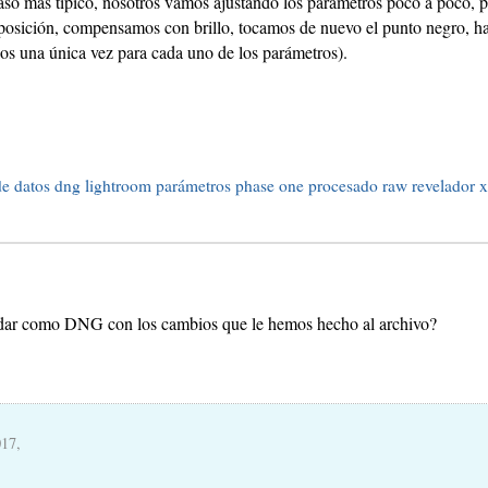
 caso más típico, nosotros vamos ajustando los parámetros poco a poco,
posición, compensamos con brillo, tocamos de nuevo el punto negro, has
s una única vez para cada uno de los parámetros).
de datos
dng
lightroom
parámetros
phase one
procesado
raw
revelador
dar como DNG con los cambios que le hemos hecho al archivo?
017,