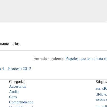
 comentarios
Entrada siguiente:
Papeles que uso ahora m
 4 – Proceso 2012
Categorías
Etiquet
a
Accesorios
3880
Audio
bibliote
Citas
escocia
Comprendiendo
island