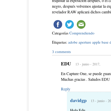
reajustar la exposición después, ó el
negro, después volvemos ajustar la ex
revelador RAW aplicará dichos cambio
Categorías
Comprendiendo
Etiquetas:
adobe
aperture
apple
base 
3
comments
EDU
13 - junio - 2017,
En Capture One, se puede guar
Muchas gracias . Saludos EDU
Reply
davidgp
13 - junio - 2
Hola Edu,