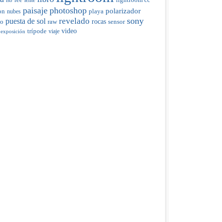
paisaje
photoshop
polarizador
on
nubes
playa
sony
revelado
puesta de sol
raw
rocas
do
sensor
trípode
video
viaje
 exposición