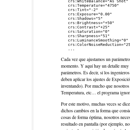
   crs:WhiteBalance="As Shot"

   crs:Temperature="4750"

   crs:Tint="-2"

   crs:Exposure="0.00"

   crs:Shadows="5"

   crs:Brightness="+50"

   crs:Contrast="+25"

   crs:Saturation="0"

   crs:Sharpness="51"

   crs:LuminanceSmoothing="0"

   crs:ColorNoiseReduction="25
Cada vez que ajustamos un parámetro e
momento. Y aquí hay un detalle muy i
parámetros. Es decir, sí los ingenier
deben aplicar los ajustes de Exposició
inventando). Por mucho que nosotros 
Temperatura, etc… el programa ignora
Por este motivo, muchas veces se dic
dichos cambios en la forma que consi
cosas de forma óptima, nosotros necesi
resultado en pantalla (por ejemplo, no