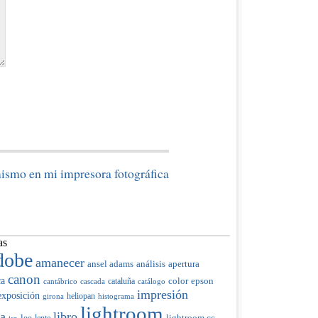
ismo en mi impresora fotográfica
as
dobe
amanecer
ansel adams
análisis
apertura
canon
ca
color
cataluña
epson
cantábrico
cascada
catálogo
impresión
exposición
heliopan
girona
histograma
lightroom
ia
libro
lee
lente
lightroom cc
iso