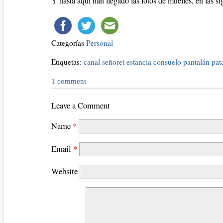
Y hasta aquí han llegado las fotos de muelles, en las si
Categorías
Personal
Etiquetas:
canal señoret
estancia consuelo
pantalán
pat
1
comment
Leave a Comment
Name
*
Email
*
Website