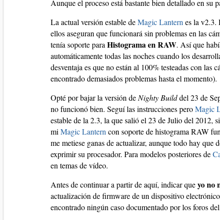
Aunque el proceso está bastante bien detallado en su p
La actual versión estable de
Magic Lantern
es la v2.3. 
ellos aseguran que funcionará sin problemas en las cám
Histograma en RAW
tenía soporte para
. Así que hab
automáticamente todas las noches cuando los desarrol
desventaja es que no están al 100% testeadas con las cá
encontrado demasiados problemas hasta el momento).
Opté por bajar la versión de
Nighty Build
del 23 de Sep
no funcionó bien. Seguí las instrucciones pero
Magic L
estable de la 2.3, la que salió el 23 de Julio del 2012,
mi
Magic Lantern
con soporte de histograma RAW func
me metiese ganas de actualizar, aunque todo hay que de
exprimir su procesador. Para modelos posteriores de
C
en temas de vídeo.
yo no 
Antes de continuar a partir de aquí, indicar que
actualización de firmware de un dispositivo electróni
encontrado ningún caso documentado por los foros del 