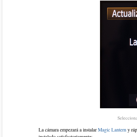
Seleccion
La cámara empezará a instalar
Magic Lantern
y ráp
instalado satisfactoriamente: