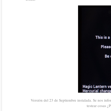
Versión del 23 de Septiembre instalada. Se nos info
testear cosas ¿