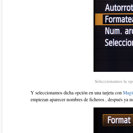
Seleccionamos la op
Y seleccionamos dicha opción en una tarjeta con
Magi
empiezan aparecer nombres de ficheros , después ya nos