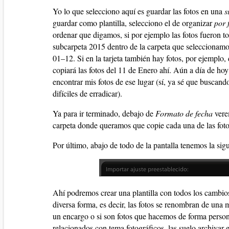
Yo lo que selecciono aquí es guardar las fotos en una
s
guardar como plantilla, selecciono el de organizar
por 
ordenar que digamos, si por ejemplo las fotos fueron t
subcarpeta 2015 dentro de la carpeta que seleccionamo
01–12. Si en la tarjeta también hay fotos, por ejempl
copiará las fotos del 11 de Enero ahí. Aún a día de h
encontrar mis fotos de ese lugar (sí, ya sé que busca
difíciles de erradicar).
Ya para ir terminado, debajo de
Formato de fecha
vere
carpeta donde queramos que copie cada una de las foto
Por último, abajo de todo de la pantalla tenemos la sigu
Ahí podremos crear una plantilla con todos los cambios
diversa forma, es decir, las fotos se renombran de una 
un encargo o si son fotos que hacemos de forma persona
relacionados con tema fotográficos, las suelo archivar 