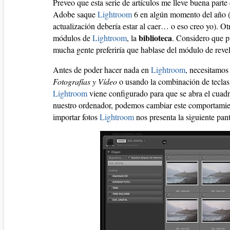
Preveo que esta serie de artículos me lleve buena part
Adobe saque
Lightroom
6 en algún momento del año (n
actualización debería estar al caer… o eso creo yo). Ot
biblioteca
módulos de
Lightroom
, la
. Considero que p
mucha gente preferiría que hablase del módulo de revel
Antes de poder hacer nada en
Lightroom
, necesitamos
Fotografías y Vídeo
o usando la combinación de tecla
Lightroom
viene configurado para que se abra el cuad
nuestro ordenador, podemos cambiar este comportamien
importar fotos
Lightroom
nos presenta la siguiente pant