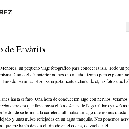
o de Favàritx
Menorca, un pequeño viaje fotográfico para conocer la isla. Todo un poc
a misma. Como el día anterior no nos dio mucho tiempo para explorar, 
l Faro de Favàritx. El sol salía justamente delante de él, las fotos que h
anes hasta el faro. Una hora de conducción algo con nervios, veíamos 
cha carretera que lleva hasta el faro. Antes de llegar al faro ya veíamos
te donde se termina la carretera, allí había un lago que no nos queda mu
flejado y unas nubes reflejadas en un agua tranquila. Nos ponemos nervi
o que me había dejado el trípode en el coche, de vuelta a él.