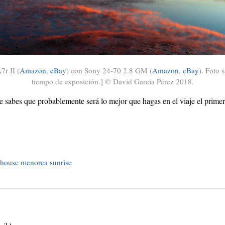
7r II (
Amazon
,
eBay
) con Sony 24-70 2.8 GM (
Amazon
,
eBay
). Foto 
tiempo de exposición.] © David García Pérez 2018.
ue sabes que probablemente será lo mejor que hagas en el viaje el prime
thouse
menorca
sunrise