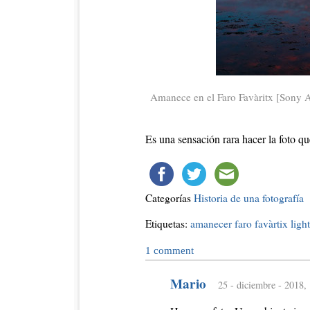
Amanece en el Faro Favàritx [Sony A
Es una sensación rara hacer la foto q
Categorías
Historia de una fotografía
Etiquetas:
amanecer
faro
favàrtix
ligh
1
comment
Mario
25 - diciembre - 2018,