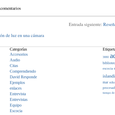
 comentarios
Entrada siguiente:
Reseñ
ón de luz en una cámara
Categorías
Etiquet
a
Accesorios
3880
Audio
bibliote
Citas
escocia
Comprendiendo
island
David Responde
mar
Ejemplos
nik
enlaces
procesa
tiempo de
Entrevista
Entrevistas
Equipo
Escocia