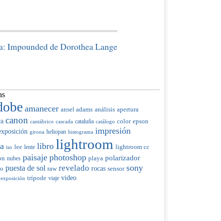
a: Impounded de Dorothea Lange
as
dobe
amanecer
ansel adams
análisis
apertura
canon
ca
color
cataluña
epson
cantábrico
cascada
catálogo
impresión
exposición
heliopan
girona
histograma
lightroom
ia
libro
lee
lente
lightroom cc
iso
paisaje
photoshop
polarizador
on
nubes
playa
sony
revelado
puesta de sol
raw
rocas
do
sensor
trípode
video
viaje
 exposición