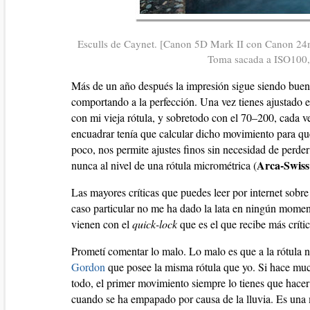
Esculls de Caynet. [Canon 5D Mark II con Canon 24mm
Toma sacada a ISO100, 
Más de un año después la impresión sigue siendo buena
comportando a la perfección. Una vez tienes ajustado el
con mi vieja rótula, y sobretodo con el 70–200, cada ve
encuadrar tenía que calcular dicho movimiento para q
poco, nos permite ajustes finos sin necesidad de perder
Arca-Swis
nunca al nivel de una rótula micrométrica (
Las mayores críticas que puedes leer por internet sobre
caso particular no me ha dado la lata en ningún moment
vienen con el
quick-lock
que es el que recibe más crític
Prometí comentar lo malo. Lo malo es que a la rótula n
Gordon
que posee la misma rótula que yo. Si hace mucho
todo, el primer movimiento siempre lo tienes que hacer
cuando se ha empapado por causa de la lluvia. Es una 