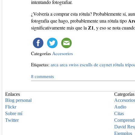
intentando fotografiar.
¿Volvería a comprar esta rótula? Probablemente sí, au
Ar
fotografía que hago, probablemente una rótula tipo
Z1
significativamente más que la
, y eso se nota cuand
Categorías
Accesorios
Etiquetas:
arca
arca swiss
esculls de caynet
rótula
trípo
8
comments
Enlaces
Categorías
Blog personal
Accesorio
Flickr
Audio
Sobre mí
Citas
Twitter
Comprend
David Res
Ejemplos