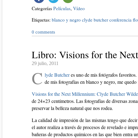
Categorías
Películas
,
Vídeo
Etiquetas:
blanco y negro
clyde butcher
conferencia
fl
0
comments
Libro: Visions for the Ne
29 julio, 2011
C
lyde Butcher
es uno de mis fotógrafos favoritos
de mis fotografías en blanco y negro, me quedo m
Visions for the Next Millennium: Clyde Butcher Wild
de 24×23 centímetros. Las fotografías de diversas zon
preservar la belleza natural que nos rodea.
La calidad de impresión de las mismas tengo que decir
el autor realiza a través de procesos de revelado e im
bañeras de productos químicos en las que bien entra u