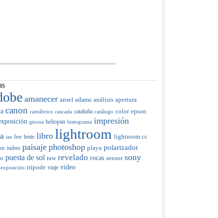
as
dobe
amanecer
ansel adams
análisis
apertura
canon
ca
color
cataluña
epson
cantábrico
cascada
catálogo
impresión
exposición
heliopan
girona
histograma
lightroom
ia
libro
lee
lente
lightroom cc
iso
paisaje
photoshop
polarizador
on
nubes
playa
sony
revelado
puesta de sol
raw
rocas
do
sensor
trípode
video
viaje
 exposición