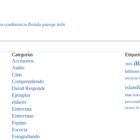
er
conferencia
florida
paisaje
tedx
Categorías
Etiquet
a
Accesorios
3880
Audio
bibliote
Citas
escocia
Comprendiendo
island
David Responde
mar
Ejemplos
nik
enlaces
procesa
tiempo de
Entrevista
Entrevistas
Equipo
Escocia
Fotografiando