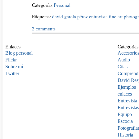
Categorías
Personal
Etiquetas:
david garcía pérez
entrevista
fine art photo
2
comments
Enlaces
Categorías
Blog personal
Accesorio
Flickr
Audio
Sobre mí
Citas
Twitter
Comprend
David Res
Ejemplos
enlaces
Entrevista
Entrevistas
Equipo
Escocia
Fotografia
Historia