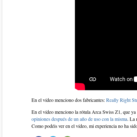
En el vídeo menciono dos fabricantes:
Really Right St
En el vídeo menciono la rótula Arca Swiss Z1, que ya h
opiniones después de un año de uso con la misma
. La 
Como podéis ver en el vídeo, mi experiencia no ha sid