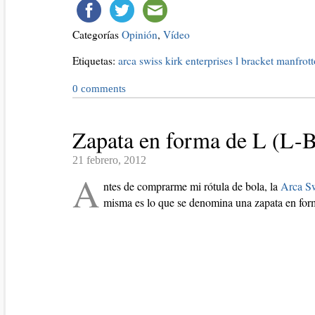
Categorías
Opinión
,
Vídeo
Etiquetas:
arca swiss
kirk enterprises
l bracket
manfrott
0
comments
Zapata en forma de L (L-Br
21 febrero, 2012
A
ntes de comprarme mi rótula de bola, la
Arca S
misma es lo que se denomina una zapata en form