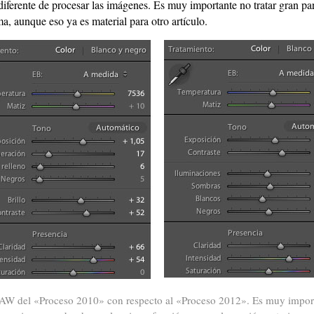
ferente de procesar las imágenes. Es muy importante no tratar gran par
a, aunque eso ya es material para otro artículo.
 RAW del «Proceso 2010» con respecto al «Proceso 2012». Es muy import