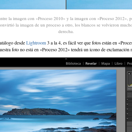
entre la imagen con «Proceso 2010» y la imagen con «Proceso 2012», pero
nvirtió la imagen de un proceso a otro, los blancos se volvieron much
derecha.
catálogo desde
Lightroom
3 a la 4, es fácil ver que fotos están en «Pro
nuestra foto no está en «Proceso 2012» tendrá un icono de exclamación m