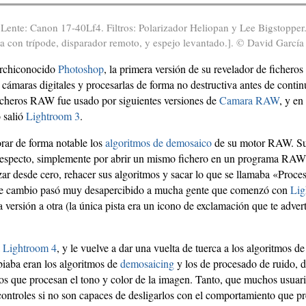
 Lente: Canon 17-40Lf4. Filtros: Polarizador Heliopan y Lee Bigstopper
 con trípode, disparador remoto, y espejo levantado.]. © David García
archiconocido
Photoshop
, la primera versión de su revelador de ficher
cámaras digitales y procesarlas de forma no destructiva antes de conti
icheros RAW fue usado por siguientes versiones de
Camara RAW
, y en
 salió
Lightroom 3
.
rar de forma notable los
algoritmos de demosaico
de su motor RAW. Su
 respecto, simplemente por abrir un mismo fichero en un programa RAW 
ar desde cero, rehacer sus algoritmos y sacar lo que se llamaba «Pro
ste cambio pasó muy desapercibido a mucha gente que comenzó con
Lig
ersión a otra (la única pista era un icono de exclamación que te adver
a
Lightroom 4
, y le vuelve a dar una vuelta de tuerca a los algoritmos
iaba eran los algoritmos de
demosaicing
y los de procesado de ruido, 
os que procesan el tono y color de la imagen. Tanto, que muchos usuar
ntroles si no son capaces de desligarlos con el comportamiento que pre