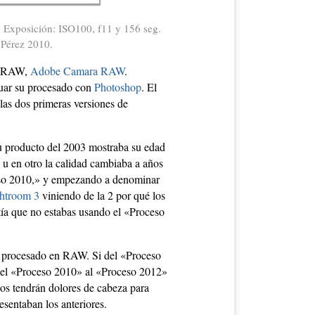
. Exposición: ISO100, f11 y 156 seg.
 Pérez 2010.
os RAW,
Adobe Camara RAW
.
nuar su procesado con
Photoshop
. El
 las dos primeras versiones de
 producto del 2003 mostraba su edad
u en otro la calidad cambiaba a años
ceso 2010,» y empezando a denominar
htroom 3
viniendo de la 2 por qué los
tía que no estabas usando el «Proceso
 de procesado en RAW. Si del «Proceso
del «Proceso 2010» al «Proceso 2012»
ios tendrán dolores de cabeza para
sentaban los anteriores.