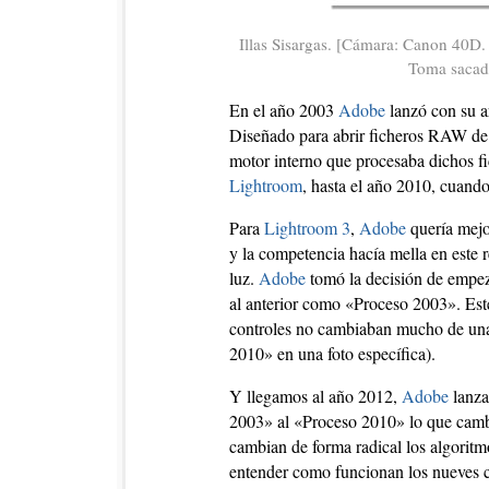
Illas Sisargas. [Cámara: Canon 40D.
Toma sacada
En el año 2003
Adobe
lanzó con su 
Diseñado para abrir ficheros RAW de 
motor interno que procesaba dichos f
Lightroom
, hasta el año 2010, cuando
Para
Lightroom 3
,
Adobe
quería mejo
y la competencia hacía mella en este
luz.
Adobe
tomó la decisión de empez
al anterior como «Proceso 2003». E
controles no cambiaban mucho de una v
2010» en una foto específica).
Y llegamos al año 2012,
Adobe
lanz
2003» al «Proceso 2010» lo que camb
cambian de forma radical los algoritm
entender como funcionan los nueves co