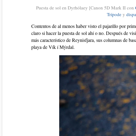
Puesta de sol en Dyrhólaey [Canon 5D Mark II con
Trípode
y
disp
Contentos de al menos haber visto el pajarillo por pr
claro si hacer la puesta de sol ahí o no. Después de vi
más característico de Reynisfjara, sus columnas de ba
playa de Vík í Mýrdal.