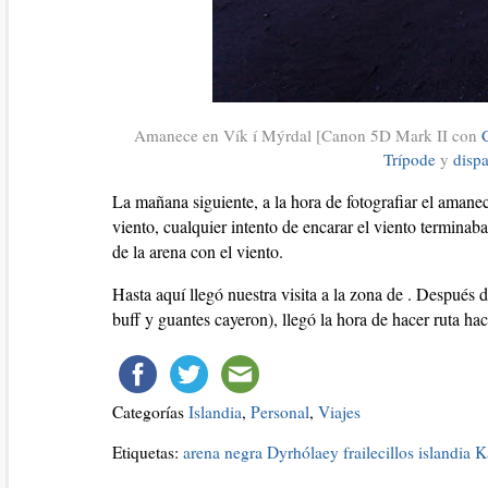
Amanece en Vík í Mýrdal [Canon 5D Mark II con
Trípode
y
disp
La mañana siguiente, a la hora de fotografiar el amane
viento, cualquier intento de encarar el viento terminaba
de la arena con el viento.
Hasta aquí llegó nuestra visita a la zona de . Después 
buff y guantes cayeron), llegó la hora de hacer ruta haci
Categorías
Islandia
,
Personal
,
Viajes
Etiquetas:
arena negra
Dyrhólaey
frailecillos
islandia
K