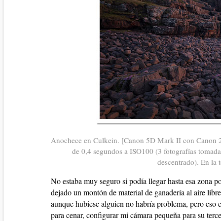
Anochece en Culkein. [Canon 5D Mark II con Canon 2
de 0,4 segundos a ISO100 (3 fotografías tomada
descentrado). En la 
No estaba muy seguro si podía llegar hasta esa zona po
dejado un montón de material de ganadería al aire libr
aunque hubiese alguien no habría problema, pero eso es
para cenar, configurar mi cámara pequeña para su terc