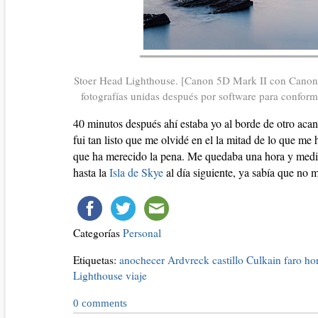
Stoer Head Lighthouse. [Canon 5D Mark II con Canon 
fotografías unidas después por software para conform
40 minutos después ahí estaba yo al borde de otro acan
fui tan listo que me olvidé en el la mitad de lo que me 
que ha merecido la pena. Me quedaba una hora y media 
hasta la
Isla de Skye
al día siguiente, ya sabía que no m
Categorías
Personal
Etiquetas:
anochecer
Ardvreck
castillo
Culkain
faro
ho
Lighthouse
viaje
0
comments