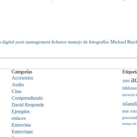
m
digital asset management
ficheros
manejo de fotografías
Michael Rie
Categorías
Etiquet
a
Accesorios
3880
Audio
bibliote
Citas
escocia
Comprendiendo
island
David Responde
mar
Ejemplos
nik
enlaces
procesa
tiempo de
Entrevista
Entrevistas