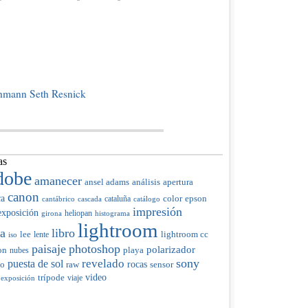
chmann
Seth Resnick
as
dobe
amanecer
ansel adams
análisis
apertura
canon
ca
color
cataluña
epson
cantábrico
cascada
catálogo
impresión
exposición
heliopan
girona
histograma
lightroom
ia
libro
lee
lente
lightroom cc
iso
paisaje
photoshop
polarizador
on
nubes
playa
sony
revelado
puesta de sol
raw
rocas
do
sensor
trípode
video
viaje
 exposición