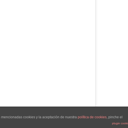
as mencionadas cookies y la aceptación de nuestra
política de cookies
, pinche el
Copyright – David García Pérez
plugin cook