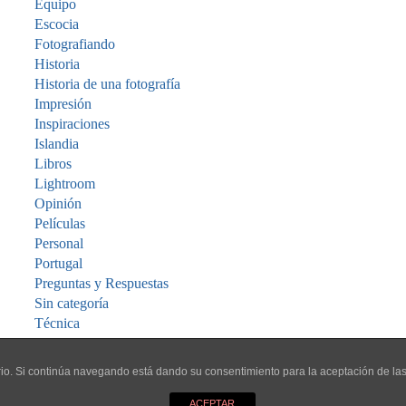
Equipo
Escocia
Fotografiando
Historia
Historia de una fotografía
Impresión
Inspiraciones
Islandia
Libros
Lightroom
Opinión
Películas
Personal
Portugal
Preguntas y Respuestas
Sin categoría
Técnica
Viajes
Vídeo
uario. Si continúa navegando está dando su consentimiento para la aceptación de l
ACEPTAR