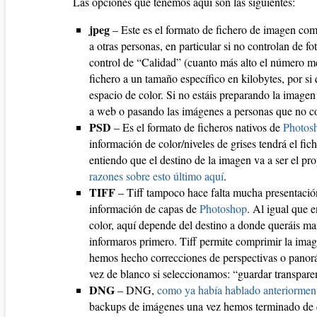
Las opciones que tenemos aquí son las siguientes:
jpeg
– Este es el formato de fichero de imagen co
a otras personas, en particular si no controlan de 
control de “Calidad” (cuanto más alto el número m
fichero a un tamaño específico en kilobytes, por s
espacio de color. Si no estáis preparando la imagen 
a web o pasando las imágenes a personas que no c
PSD
– Es el formato de ficheros nativos de
Photos
información de color/niveles de grises tendrá el f
entiendo que el destino de la imagen va a ser el pr
razones sobre esto último aquí
.
TIFF
– Tiff tampoco hace falta mucha presentación
información de capas de
Photoshop
. Al igual que 
color, aquí depende del destino a donde queráis ma
informaros primero. Tiff permite comprimir la imag
hemos hecho correcciones de perspectivas o panor
vez de blanco si seleccionamos: “guardar transpare
DNG
– DNG,
como ya había hablado anteriormen
backups de imágenes una vez hemos terminado de e