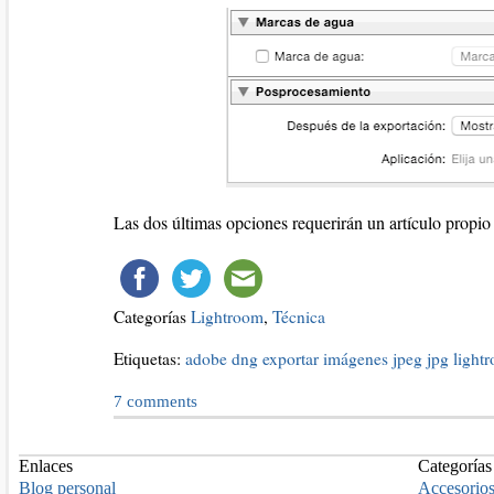
Las dos últimas opciones requerirán un artículo propio
Categorías
Lightroom
,
Técnica
Etiquetas:
adobe
dng
exportar
imágenes
jpeg
jpg
light
7
comments
Enlaces
Categorías
Blog personal
Accesorio