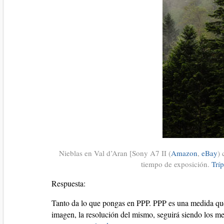
Nieblas en Val d’Aran [Sony A7 II (
Amazon
,
eBay
) 
tiempo de exposición.
Trí
Respuesta:
Tanto da lo que pongas en PPP. PPP es una medida que 
imagen, la resolución del mismo, seguirá siendo los me