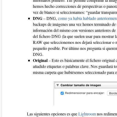
informaros primero. Tiff permite comprimir la imag
hemos hecho correcciones de perspectivas o panor
vez de blanco si seleccionamos: “guardar transpare
DNG
– DNG,
como ya había hablado anteriormen
backups de imágenes una vez hemos terminado de e
información del mismo con versiones anteriores de
del fichero DNG (la que suelen usar para mostrar 
RAW que seleccionemos nos dejará seleccionar o no
pequeño posible. Por último nos pregunta si querem
DNG.
Original
– Esto es básicamente el fichero original d
añadido etiquetas o palabras clave. Nos guardará 
misma carpeta que hubiésemos seleccionado para ex
Las siguientes opciones es que
Lightroom
nos redimens