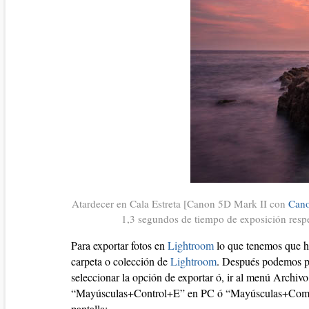
Atardecer en Cala Estreta [Canon 5D Mark II con
Cano
1,3 segundos de tiempo de exposición res
Para exportar fotos en
Lightroom
lo que tenemos que ha
carpeta o colección de
Lightroom
. Después podemos pi
seleccionar la opción de exportar ó, ir al menú Archivo
“Mayúsculas+Control+E” en PC ó “Mayúsculas+Comand
pantalla: